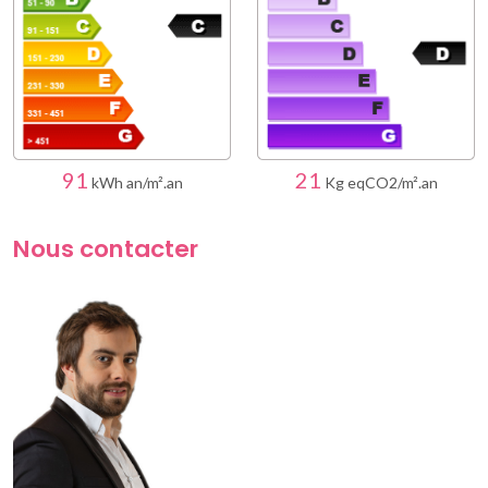
91
21
kWh an/m².an
Kg eqCO2/m².an
Nous contacter