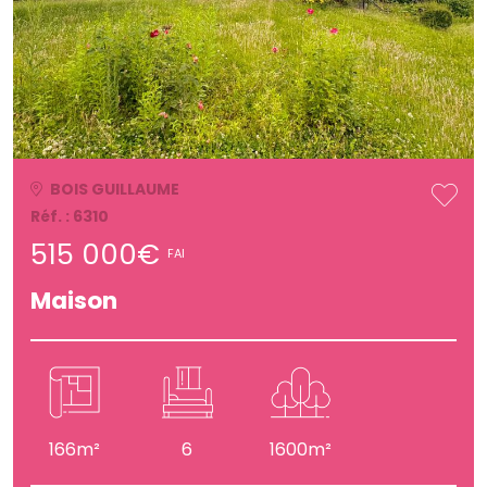
BOIS GUILLAUME
Réf. : 6310
515 000€
FAI
Maison
166m²
6
1600m²