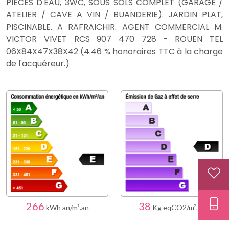
PIÈCES D'EAU, 3WC, SOUS SOLS COMPLET (GARAGE /
ATELIER / CAVE A VIN / BUANDERIE). JARDIN PLAT,
PISCINABLE. A RAFRAICHIR. AGENT COMMERCIAL M.
VICTOR VIVET RCS 907 470 728 - ROUEN TEL
06X84X47X38X42 (4.46 % honoraires TTC à la charge
de l'acquéreur.)
266
38
kWh an/m².an
Kg eqCO2/m².an