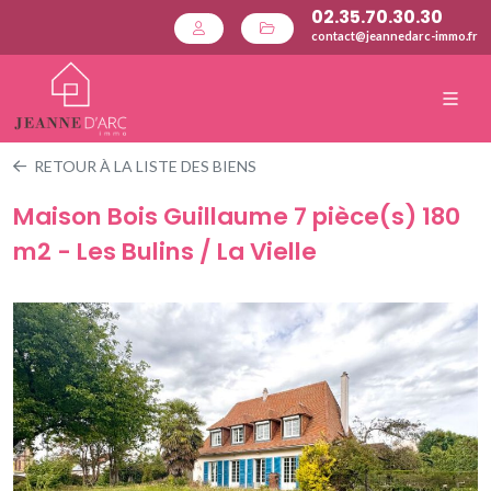
02.35.70.30.30
contact@jeannedarc-immo.fr
RETOUR À LA LISTE DES BIENS
Maison Bois Guillaume 7 pièce(s) 180
m2 - Les Bulins / La Vielle