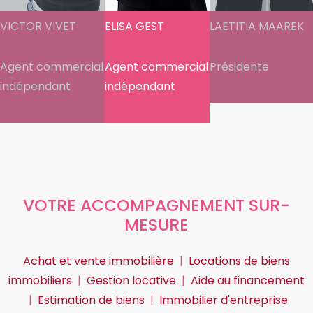
VICTOR VIVET
ELISA GEST
LAETITIA MAAREK
Agent commercial
Agent commercial
Présidente
indépendant
indépendant
VOTRE ACCOMPAGNEMENT SUR-
MESURE
Achat et vente immobilière
|
Locations de biens
immobiliers
|
Gestion locative
|
Aide au financement
|
Estimation de biens
|
Immobilier d'entreprise