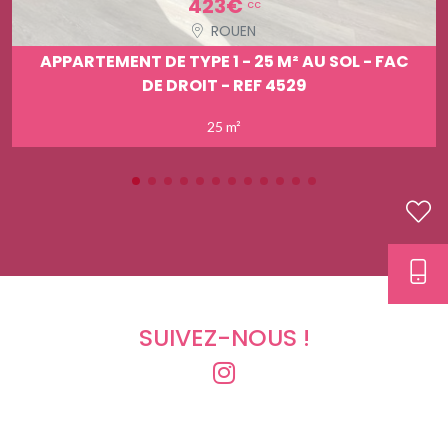
423€
cc
ROUEN
APPARTEMENT DE TYPE 1 - 25 M² AU SOL - FAC
DE DROIT - REF 4529
25 m²
SUIVEZ-NOUS !