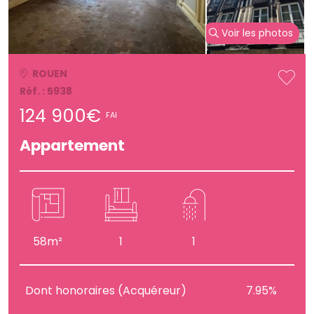
Voir les photos
ROUEN
Réf. : 5938
124 900€
FAI
Appartement
58m²
1
1
Dont honoraires (Acquéreur)
7.95%