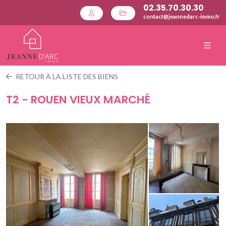
02.35.70.30.30
contact@jeannedarc-immo.fr
RETOUR À LA LISTE DES BIENS
T2 - ROUEN VIEUX MARCHÉ