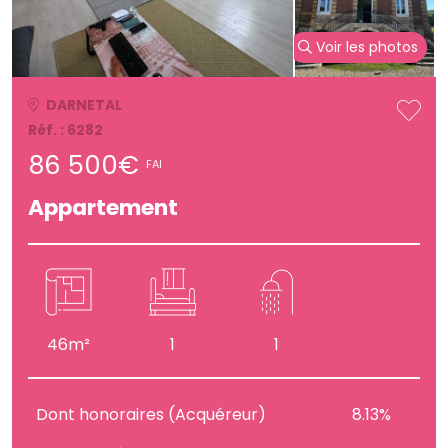
Voir les photos
DARNETAL
Réf. : 6282
86 500€
FAI
Appartement
46m²
1
1
Dont honoraires (Acquéreur)
8.13%